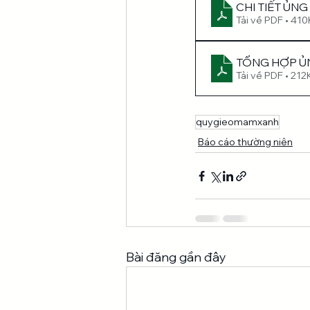
CHI TIẾT ỦN
Tải về PDF • 41
TỔNG HỢP ỦN
Tải về PDF • 212
quygieomamxanh
Báo cáo thường niên
Bài đăng gần đây