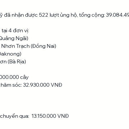
 đã nhận được 522 lượt ủng hộ, tổng cộng: 39.084.4
tại 4 đơn vị:
(Quảng Ngãi)
g Nhơn Trạch (Đồng Nai)
(Daknong)
ơn (Bà Rịa)
.000.000 cây
 chăm sóc: 32.930.000 VNĐ
huyển qua:  13.150.000 VNĐ