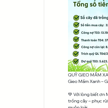
QUỸ GIEO MẦM X
Gieo Mầm Xanh – Gi
💚 Với lòng biết ơn
trồng cây – phục rừng
muôn loài.