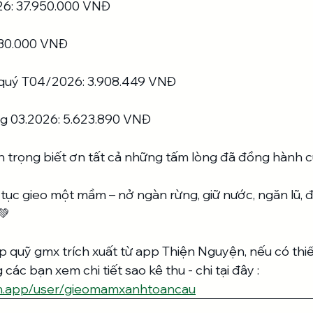
26: 37.950.000 VNĐ
.130.000 VNĐ
 quý T04/2026: 3.908.449 VNĐ
g 03.2026: 5.623.890 VNĐ
 trọng biết ơn tất cả những tấm lòng đã đồng hành c
tục gieo một mầm – nở ngàn rừng, giữ nước, ngăn lũ, 
💚
quỹ gmx trích xuất từ app Thiện Nguyện, nếu có thiế
ác bạn xem chi tiết sao kê thu - chi tại đây : 
en.app/user/gieomamxanhtoancau