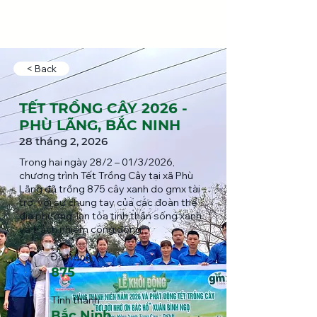
< Back
TẾT TRỒNG CÂY 2026 -
PHÙ LÃNG, BẮC NINH
28 tháng 2, 2026
Trong hai ngày 28/2 – 01/3/2026,
chương trình Tết Trồng Cây tại xã Phù
Lãng đã trồng 875 cây xanh do gmx tài
trợ, với sự chung tay của các đoàn thể
địa phương, lan tỏa tinh thần sống xanh
và trách nhiệm cộng đồng.
Đã trồng
875
Tỉnh thành
Bắc Ninh