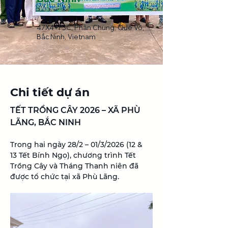
47X4+F3C, Phân Chung, Quế Võ,
Bắc Ninh, Vietnam
Chi tiết dự án
TẾT TRỒNG CÂY 2026 – XÃ PHÙ 
LÃNG, BẮC NINH 
Trong hai ngày 28/2 – 01/3/2026 (12 & 
13 Tết Bính Ngọ), chương trình Tết 
Trồng Cây và Tháng Thanh niên đã 
được tổ chức tại xã Phù Lãng.