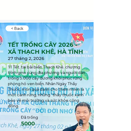
< Back
TẾT TRỒNG CÂY 2026 -
XÃ THẠCH KHÊ, HÀ TĨNH
27 tháng 2, 2026
11 Tết, tại bãi biển Thạch Khê, chương
trình gmx cùng địa phương và người dân
trồng 5.000 cây dương khôi phục rừng
phòng hộ ven biển. Nhân Ngày Thầy
Thuốc, món quà dành cho thiên nhiên là
một cánh rừng, những “thầy thuốc xanh”
bảo vệ môi trường và sức khỏe cộng
đồng.
Đã trồng
5000